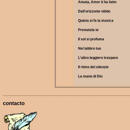
Amata, Amor ti ha fatto
Dall'orizzonte nitido
Quieta si fa la musica
Prenunzia te
Il sol si profuma
Nel labbro tuo
L'ulivo leggiero traspare
Il ritmo del silenzio
La mano di Dio
______________________________________________________________
contacto