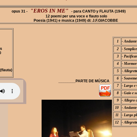
"EROS IN ME"
opus 31 -
- para CANTO y FLAUTA (1949)
12 poemi per una voce e flauto solo
Poesia (1941) e musica (1949) di: J.F.GIACOBBE
1
- Andante
es
2
- Semplice
0
3
- Pacìfic
4
- Mormora
flauta)
5
- Allegret
6
- Soaveme
________PARTE DE MÚSICA
7
- Largo e 
8
- Gaio e s
9
- Allegro 
10
- Andante
11
- Largo pl
12
- Allegret