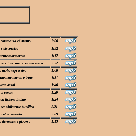
 commosso ed intimo
2:06
 e discorsivo
1:52
amente mormorato
1:17
to e felicemente malincónico
2:32
to molto espressivo
1:08
nte mormorato e lento
1:31
vago assai
1:46
correvole
1:20
con lirismo intimo
1:24
 sensibilmente bucólico
2.21
acido e cantato
2:09
to danzante e giocoso
1:13