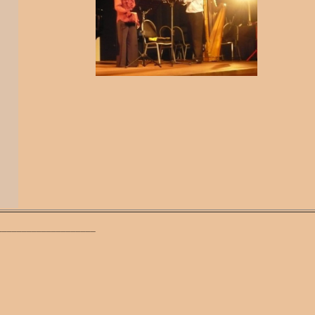
____________________