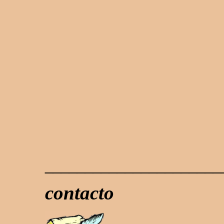
______________________
contacto