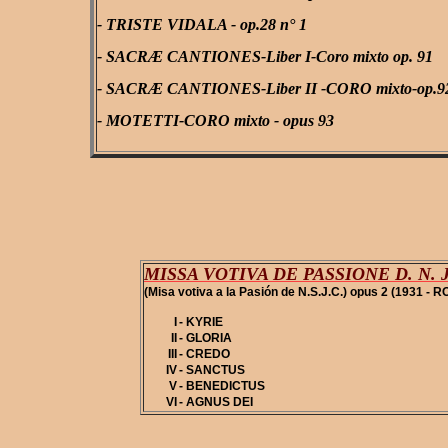
- TRISTE VIDALA - op.28 n° 1
- SACRÆ CANTIONES-Liber I-Coro mixto op. 91
- SACRÆ CANTIONES-Liber II -CORO mixto-op.9
- MOTETTI-CORO mixto - opus 93
MISSA VOTIVA DE PASSIONE D. N. J
(Misa votiva a la Pasión de N.S.J.C.) opus 2 (1931 - 
I
- KYRIE
II
- GLORIA
III
- CREDO
IV
- SANCTUS
V
- BENEDICTUS
VI
- AGNUS DEI