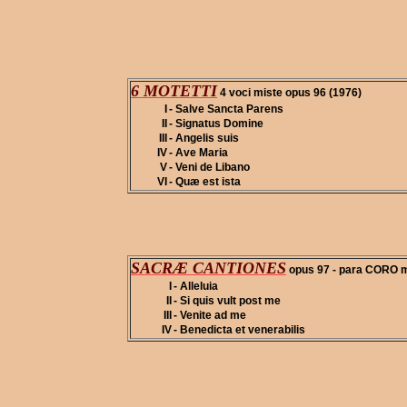
6 MOTETTI
4 voci miste opus 96 (1976)
I
- Salve Sancta Parens
II
- Signatus Domine
III
- Angelis suis
IV
- Ave Maria
V
- Veni de Libano
VI
- Quæ est ista
SACRÆ CANTIONES
opus 97 - para CORO m
I
- Alleluia
II
- Si quis vult post me
III
- Venite ad me
IV
- Benedicta et venerabilis