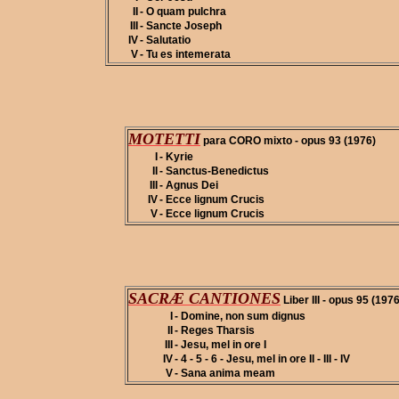
II
- O quam pulchra
III
- Sancte Joseph
IV
- Salutatio
V
- Tu es intemerata
MOTETTI
para CORO mixto - opus 93 (1976)
I
- Kyrie
II
- Sanctus-Benedictus
III
- Agnus Dei
IV
- Ecce lignum Crucis
V
- Ecce lignum Crucis
SACRÆ CANTIONES
Liber III - opus 95 (1976
I
- Domine, non sum dignus
II
- Reges Tharsis
III
- Jesu, mel in ore I
IV
- 4 - 5 - 6 - Jesu, mel in ore II - III - IV
V
- Sana anima meam