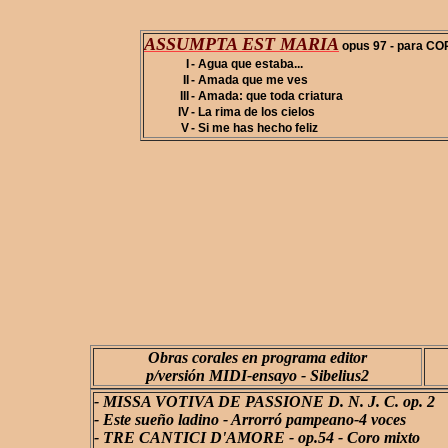
ASSUMPTA EST MARIA
opus 97 - para COR
I
- Agua que estaba...
II
- Amada que me ves
III
- Amada: que toda criatura
IV
- La rima de los cielos
V
- Si me has hecho feliz
Obras corales en programa editor
p/versión MIDI-ensayo - Sibelius2
- MISSA VOTIVA DE PASSIONE D. N. J. C. op. 2
- Este sueño ladino - Arrorró pampeano-4 voces
- TRE CANTICI D'AMORE - op.54 - Coro mixto