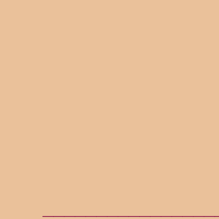
________________