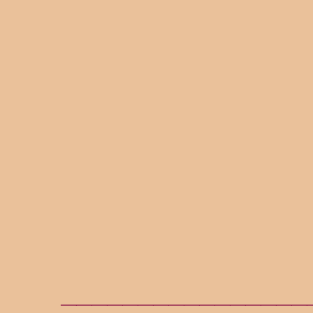
________________