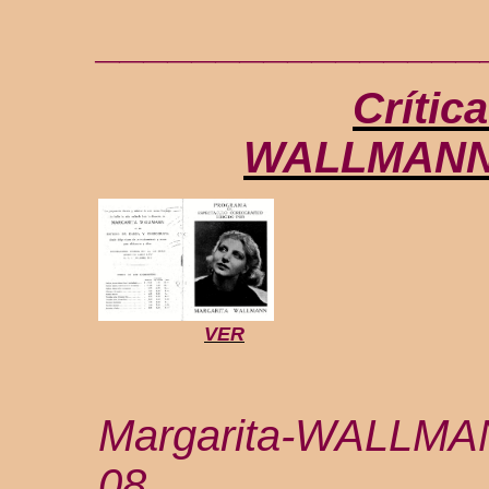
________________
Crític
WALLMANN-il
VER
Margarita-WALLMA
08