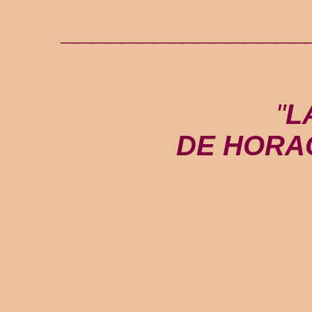
________________
"
L
DE HORA