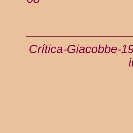
________________
Crítica-Giacobbe-
i