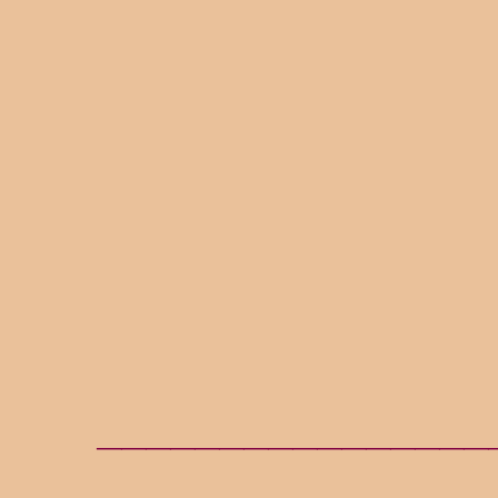
________________
________________