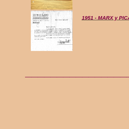
1951 - MARX y PIC
________________