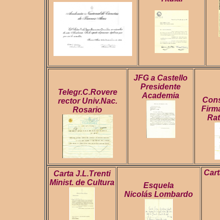
JFG a Castello
Presidente
Telegr.C.Rovere
Academia
Cons
rector Univ.Nac.
Firm
Rosario
Ra
Cart
Carta J.L.Trenti
Minist. de Cultura
Esquela
Nicolás Lombardo