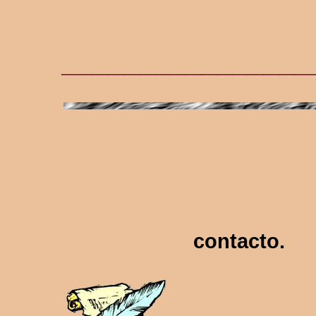
________________
contacto.